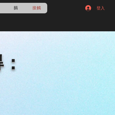
登入
捐
接觸
得：