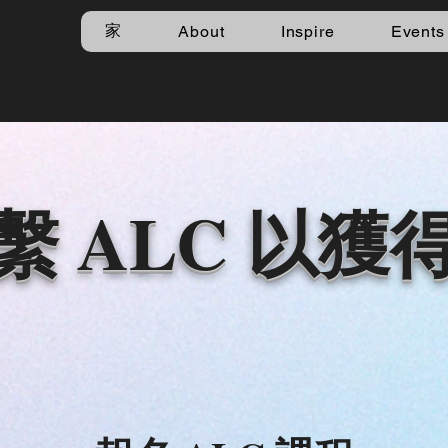
家
About
Inspire
Events
繫 ALC 以獲