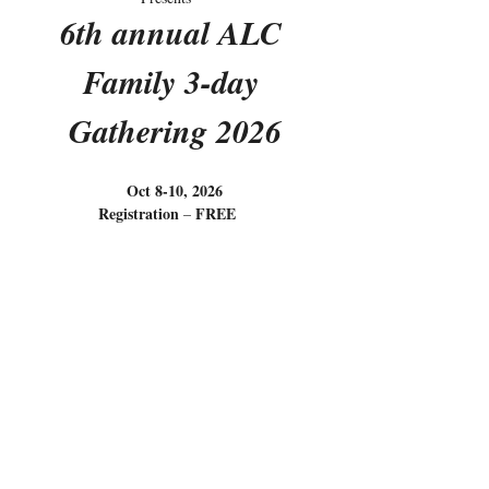
6th annual ALC 
Family 3-day 
Gathering 2026
Oct 8-10, 2026
Registration
FREE
 – 
Please 
RSVP
Dear ALC friends
顯示更多
回覆出席