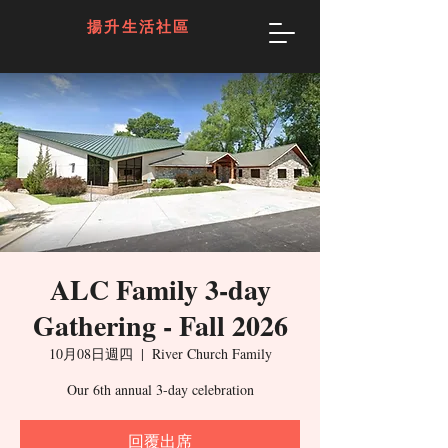
揚升生活社區
ALC Family 3-day
Gathering - Fall 2026
10月08日週四
  |  
River Church Family
Our 6th annual 3-day celebration
回覆出席